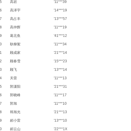
5
高岩
'11***39
6
高泽宇
'14***19
7
高占丰
'13***57
8
高仲辉
'11***19
9
葛北鱼
'41***12
0
耿柳絮
'11***34
1
顾成家
'21***14
2
顾春雪
'15***23
3
顾飞
'13***14
4
关雷
'11***13
5
郭潇阳
'21***31
6
郭晓峰
'11***17
7
郭旭
'11***10
8
韩旭光
'21***13
9
郝小雷
'13***10
0
郝云山
'22***1X