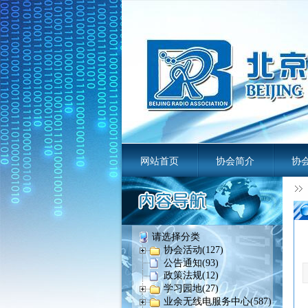
网站首页
协会简介
协
业余无线电
请选择分类
协会活动(127)
公告通知(93)
政策法规(12)
学习园地(27)
业余无线电服务中心(587)