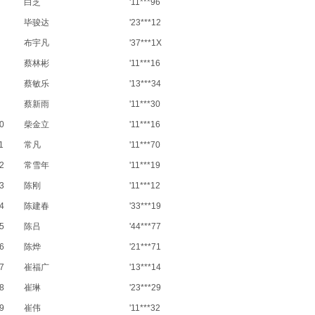
白芝
'11***96
毕骏达
'23***12
布宇凡
'37***1X
蔡林彬
'11***16
蔡敏乐
'13***34
蔡新雨
'11***30
0
柴金立
'11***16
1
常凡
'11***70
2
常雪年
'11***19
3
陈刚
'11***12
4
陈建春
'33***19
5
陈吕
'44***77
6
陈烨
'21***71
7
崔福广
'13***14
8
崔琳
'23***29
9
崔伟
'11***32