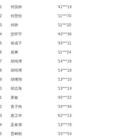
1
何国帅
'41***19
2
何慧恒
'11***70
3
何静
'11***20
4
贺怀宇
'43***36
5
侯成子
'43***11
6
侯爽
'11***24
7
胡纯博
'14***18
8
胡纯博
'14***18
9
胡继翔
'13***10
0
胡志海
'13***1X
1
黄敏
'45***22
2
黄子炜
'33***34
3
惠卫华
'62***13
4
及春潮
'13***79
5
贾树刚
'15***53