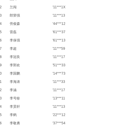
2
兰闯
'11***1X
3
郎荣强
'11***13
4
劳俊森
'44***12
5
雷磊
'61***37
6
李保强
'61***13
7
李超
'11***59
8
李冠良
'11***17
9
李郭欢
'51***33
0
李国鹏
'14***73
1
李海涛
'11***33
2
李涵
'11***17
3
李号轸
'13***11
4
李昊轩
'11***13
5
李鹤
'22***12
6
李敬勇
'37***54