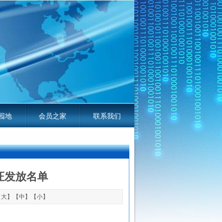
园地
会员之家
联系我们
线电平台服务指南
作证发放名单
【
大
】【
中
】【
小
】