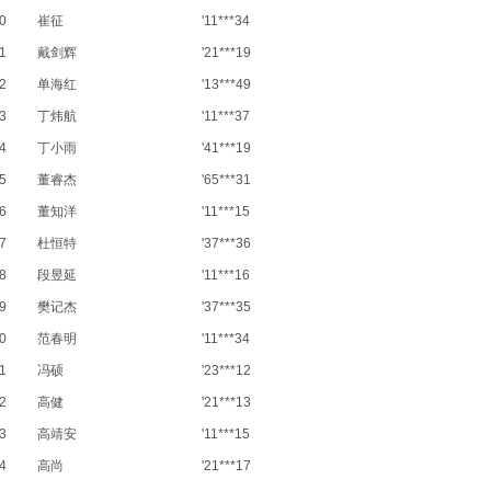
0
崔征
'11***34
1
戴剑辉
'21***19
2
单海红
'13***49
3
丁炜航
'11***37
4
丁小雨
'41***19
5
董睿杰
'65***31
6
董知洋
'11***15
7
杜恒特
'37***36
8
段昱延
'11***16
9
樊记杰
'37***35
0
范春明
'11***34
1
冯硕
'23***12
2
高健
'21***13
3
高靖安
'11***15
4
高尚
'21***17