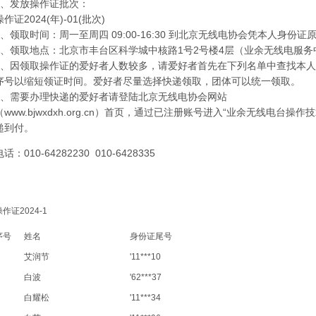
1、发放操作证批次：
操作证2024(年)-01(批次)
2、领取时间：周一至周四 09:00-16:30 到北京无线电协会凭本人身份证
3、领取地点：北京市丰台区科学城中核路1号2号楼4层（业余无线电服务
4、因领取操作证的爱好者人数较多，请爱好者首先在下列名单中查找本
序号以缩短领证时间。爱好者尽量选择快递领取，团体可以统一领取。
5、需要办理快递的爱好者请登陆北京无线电协会网站
（www.bjwxdxh.org.cn）首页，通过已注册账号进入“业余无线电台
递到付。
电话：010-64282230 010-6428335
操作证2024-1
序号
姓名
身份证尾号
艾润节
'11***10
白波
'62***37
白耀松
'11***34