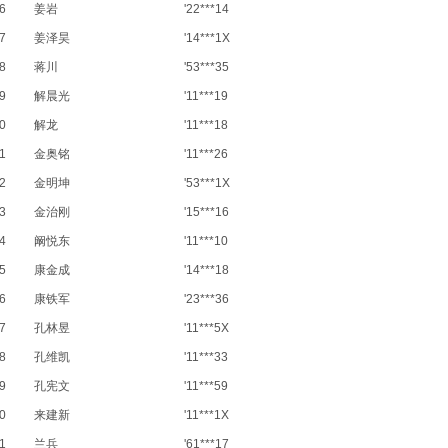
6
姜岩
'22***14
7
姜泽昊
'14***1X
8
蒋川
'53***35
9
解晨光
'11***19
0
解龙
'11***18
1
金奥铭
'11***26
2
金明坤
'53***1X
3
金治刚
'15***16
4
阚悦东
'11***10
5
康金成
'14***18
6
康铁军
'23***36
7
孔林昱
'11***5X
8
孔维凯
'11***33
9
孔宪文
'11***59
0
来建新
'11***1X
1
兰兵
'61***17