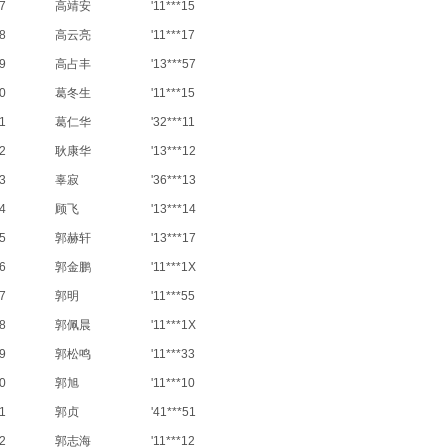
7
高靖安
'11***15
8
高云亮
'11***17
9
高占丰
'13***57
0
葛冬生
'11***15
1
葛仁华
'32***11
2
耿康华
'13***12
3
辜寂
'36***13
4
顾飞
'13***14
5
郭赫轩
'13***17
6
郭金鹏
'11***1X
7
郭明
'11***55
8
郭佩晨
'11***1X
9
郭松鸣
'11***33
0
郭旭
'11***10
1
郭贞
'41***51
2
郭志海
'11***12