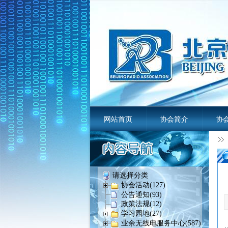
网站首页
协会简介
协
业余无线电
请选择分类
协会活动(127)
公告通知(93)
政策法规(12)
学习园地(27)
业余无线电服务中心(587)