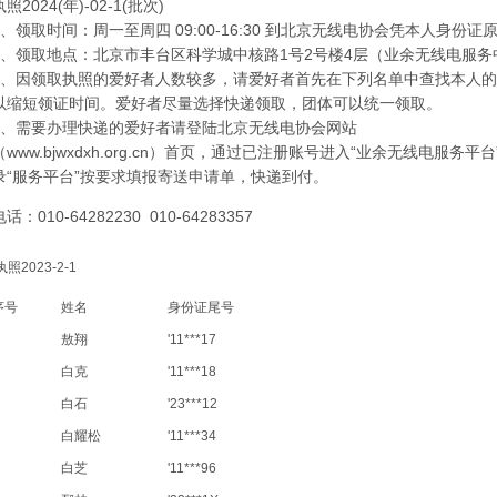
执照2024(年)-02-1(批次)
1、领取时间：周一至周四 09:00-16:30 到北京无线电协会凭本人身份证
2、领取地点：北京市丰台区科学城中核路1号2号楼4层（业余无线电服务
3、因领取执照的爱好者人数较多，请爱好者首先在下列名单中查找本人
以缩短领证时间。爱好者尽量选择快递领取，团体可以统一领取。
4、需要办理快递的爱好者请登陆北京无线电协会网站
（www.bjwxdxh.org.cn）首页，通过已注册账号进入“业余无线电服
录“服务平台”按要求填报寄送申请单，快递到付。
电话：010-64282230 010-64283357
执照2023-2-1
序号
姓名
身份证尾号
敖翔
'11***17
白克
'11***18
白石
'23***12
白耀松
'11***34
白芝
'11***96