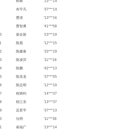
邴林
'23***1X
布宇凡
'37***1X
曹涛
'13***16
曹智勇
'41***58
0
柴全新
'23***19
1
陈晨
'12***15
2
陈建春
'33***19
3
陈凌羿
'11***18
4
陈鹏
'42***13
5
陈圣龙
'37***55
6
陈志明
'12***19
7
程炳钧
'14***37
8
程江东
'13***37
9
迟君平
'37***13
0
仇明
'11***38
1
崔福广
'13***14