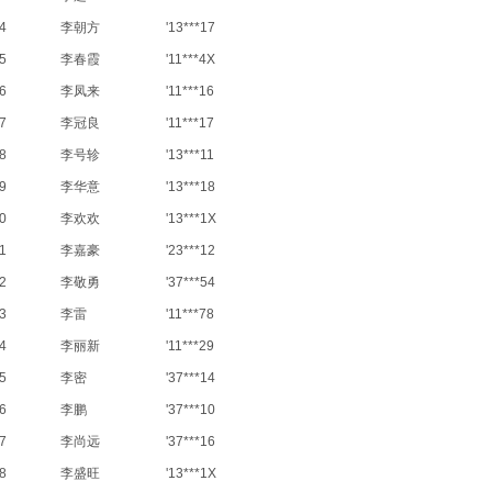
4
李朝方
'13***17
5
李春霞
'11***4X
6
李凤来
'11***16
7
李冠良
'11***17
8
李号轸
'13***11
9
李华意
'13***18
0
李欢欢
'13***1X
1
李嘉豪
'23***12
2
李敬勇
'37***54
3
李雷
'11***78
4
李丽新
'11***29
5
李密
'37***14
6
李鹏
'37***10
7
李尚远
'37***16
8
李盛旺
'13***1X