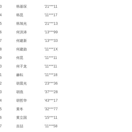
3
韩基琛
'21***11
4
韩昆
'11***17
5
韩旭光
'21***13
6
何洪涛
'13***99
7
何建新
'13***33
8
何建勋
'11***1X
9
何昆
'11***11
0
何子龙
'11***11
1
赫耘
'11***18
2
胡晨光
'23***36
3
胡燕
'37***28
4
胡哲华
'43***17
5
黄冬
'32***77
6
黄立国
'15***11
7
吉喆
'11***58