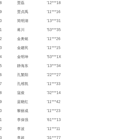
8
贾磊
'12***18
9
贾贞禹
'11***16
0
简明湖
'13***31
1
蒋川
'53***35
2
金奥铭
'11***26
3
金建民
'11***15
4
金明坤
'53***1X
5
静海东
'13***34
6
孔繁阳
'22***27
7
孔维凯
'11***33
8
寇俊
'32***14
9
蓝晓红
'11***42
0
黎丽成
'11***23
1
李保强
'61***13
2
李波
'11***11
3
李超
'31***77