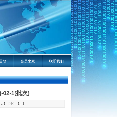
园地
会员之家
联系我们
线电平台服务指南
02-1(批次)
【
大
】【
中
】【
小
】