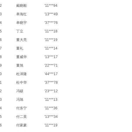
2
戴晓毅
'11***94
3
单海红
'13***49
4
单晓宇
'37***76
5
丁立
'11***18
6
董大亮
'11***19
7
董礼
'11***14
8
董威华
'13***17
9
董旭
'22***71
0
杜泽隆
'44***17
1
杜中华
'37***78
2
冯硕
'23***12
3
冯旭
'11***13
4
付东宁
'11***36
5
付二英
'13***34
6
付家豪
'11***19