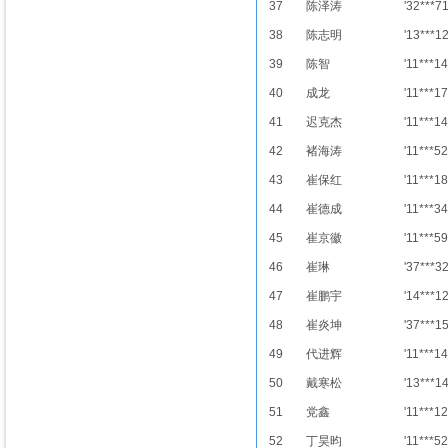
37
陈泽涛
'32***7
38
陈志明
'13***1
39
陈智
'11***14
40
成龙
'11***17
41
迟克杰
'11***14
42
褚海涛
'11***52
43
崔保红
'11***18
44
崔德成
'11***34
45
崔京徽
'11***59
46
崔琳
'37***3
47
崔鹏宇
'14***1
48
崔炎坤
'37***1
49
代进辉
'11***14
50
戴寒松
'13***1
51
党鑫
'11***12
52
丁昊昀
'11***52