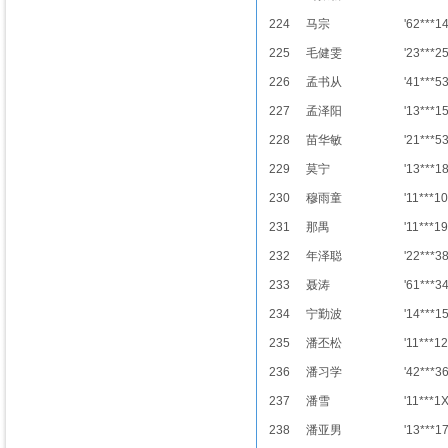
224
马宗
'62***1
225
毛健雯
'23***2
226
孟书从
'41***5
227
孟泽阳
'13***1
228
苗华敏
'21***5
229
莫宁
'13***1
230
穆雨童
'11***10
231
那禺
'11***19
232
年泽聪
'22***3
233
聂涛
'61***3
234
宁勤波
'14***1
235
潘丕松
'11***12
236
潘习学
'42***3
237
潘雪
'11***1
238
潘亚男
'13***1