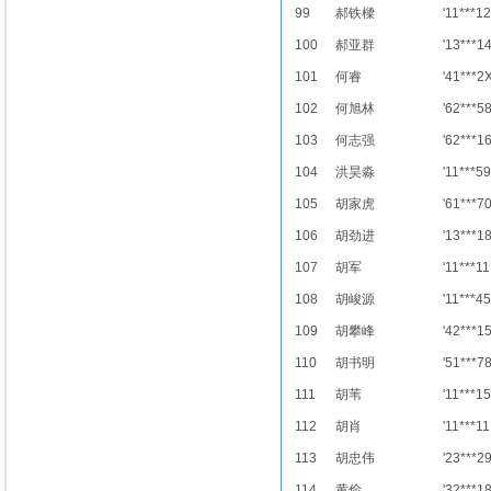
99
郝铁樑
'11***12
100
郝亚群
'13***1
101
何睿
'41***2
102
何旭林
'62***5
103
何志强
'62***1
104
洪昊淼
'11***59
105
胡家虎
'61***7
106
胡劲进
'13***1
107
胡军
'11***11
108
胡峻源
'11***45
109
胡攀峰
'42***1
110
胡书明
'51***7
111
胡苇
'11***15
112
胡肖
'11***11
113
胡忠伟
'23***2
114
黄俭
'32***1