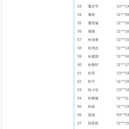
53
董文宇
'13***1
54
董研
'11***39
55
董照诚
'11***16
56
都朋
'11***18
57
杜伯睿
'11***15
58
杜鸿志
'11***13
59
杜建国
'11***30
60
杜敬轩
'11***37
61
杜雷
'23***1
62
杜宁
'11***18
63
杜小伍
'13***3
64
杜晓健
'11***11
65
杜叙
'11***1
66
段波
'64***5
67
段奕然
'11***15