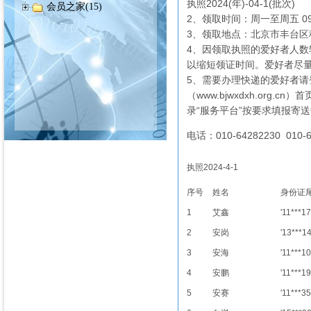
执照2024(年)-04-1(批次)
会员之家(15)
2、领取时间：周一至周五 09
3、领取地点：北京市丰台区科
4、因领取执照的爱好者人
以缩短领证时间。爱好者尽
5、需要办理快递的爱好者请
（www.bjwxdxh.or
录“服务平台”按要求填报
电话：010-64282230 010-6
执照2024-4-1
序号
姓名
身份证
1
艾鑫
'11***17
2
安岗
'13***1
3
安海
'11***10
4
安鹏
'11***19
5
安赛
'11***35