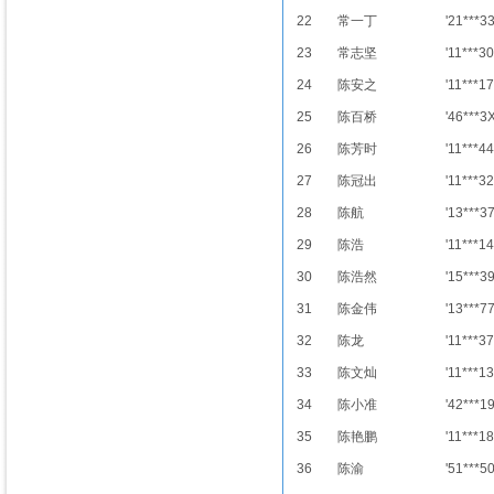
22
常一丁
'21***3
23
常志坚
'11***30
24
陈安之
'11***17
25
陈百桥
'46***3
26
陈芳时
'11***44
27
陈冠出
'11***32
28
陈航
'13***3
29
陈浩
'11***14
30
陈浩然
'15***3
31
陈金伟
'13***7
32
陈龙
'11***37
33
陈文灿
'11***13
34
陈小准
'42***1
35
陈艳鹏
'11***18
36
陈渝
'51***5