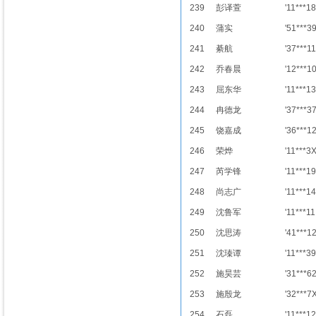
239
彭译萱
'11***18
240
蒲实
'51***3
241
綦航
'37***11
242
乔春晨
'12***1
243
屈东华
'11***13
244
冉德龙
'37***3
245
饶嘉成
'36***1
246
荣烨
'11***3
247
芮学锋
'11***19
248
尚志广
'11***14
249
沈鲁军
'11***11
250
沈思涛
'41***1
251
沈瑧谭
'11***39
252
施昊芸
'31***6
253
施殷龙
'32***7
254
石磊
'11***12