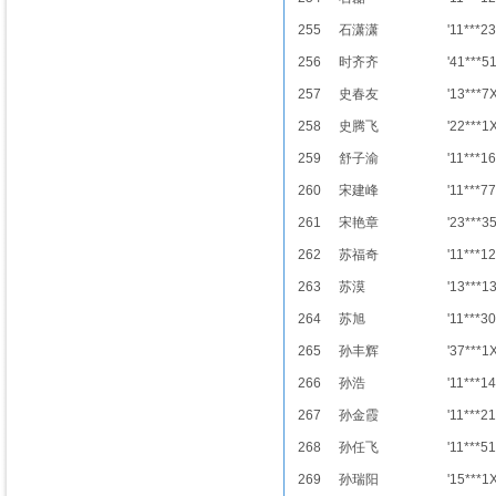
255
石潇潇
'11***23
256
时齐齐
'41***5
257
史春友
'13***7
258
史腾飞
'22***1
259
舒子渝
'11***16
260
宋建峰
'11***77
261
宋艳章
'23***3
262
苏福奇
'11***12
263
苏漠
'13***1
264
苏旭
'11***30
265
孙丰辉
'37***1
266
孙浩
'11***14
267
孙金霞
'11***21
268
孙任飞
'11***51
269
孙瑞阳
'15***1