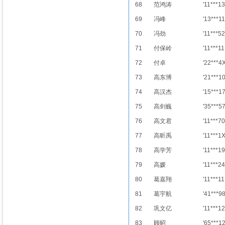
68
范鸿涛
'11***13
69
冯峰
'13***11
70
冯劲
'11***52
71
付保岭
'11***11
72
付卓
'22***4
73
高东博
'21***1
74
高汉杰
'15***1
75
高剑巍
'35***5
76
高文君
'11***70
77
高昕禹
'11***1
78
高学芳
'11***19
79
高媛
'11***24
80
葛嘉翔
'11***11
81
葛宇航
'41***9
82
巩文亿
'11***12
83
顾昭
'65***1