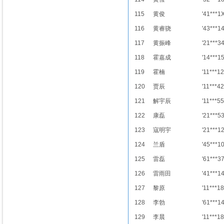
115
黄俊
'41***1
116
黄睿骁
'43***1
117
黄振峰
'21***3
118
霍嘉成
'14***1
119
霍楠
'11***12
120
贾辰
'11***42
121
解宇辰
'11***55
122
康磊
'21***5
123
寇明宇
'21***1
124
兰盾
'45***1
125
雷磊
'61***3
126
雷雨田
'41***1
127
黎原
'11***18
128
李勃
'61***1
129
李晨
'11***18