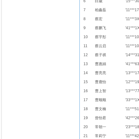
6
白崴
'15***3
7
柏鑫磊
'11***17
8
蔡宏
'11***3
9
蔡鹏飞
'41***1
10
蔡宇彤
'11***10
11
蔡云启
'11***10
12
蔡子祺
'14***3
13
曹惠娟
'41***6
14
曹亮亮
'13***1
15
曹鹿怡
'12***1
16
曹上智
'13***7
17
曹顺顺
'33***1
18
曹文楠
'11***51
19
曾怡君
'42***2
20
常朝一
'23***1
21
常莉宁
'11***42