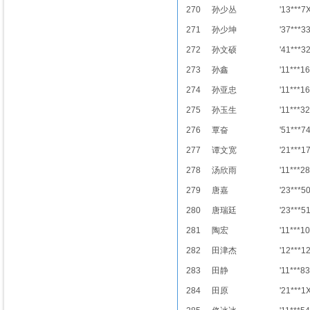
270
孙少丛
'13***7
271
孙少坤
'37***3
272
孙文硕
'41***3
273
孙鑫
'11***16
274
孙亚忠
'11***16
275
孙玉生
'11***32
276
覃奋
'51***7
277
谭文宽
'21***1
278
汤欣雨
'11***28
279
唐嘉
'23***5
280
唐瑞廷
'23***5
281
陶宏
'11***10
282
田津杰
'12***1
283
田静
'11***83
284
田原
'21***1