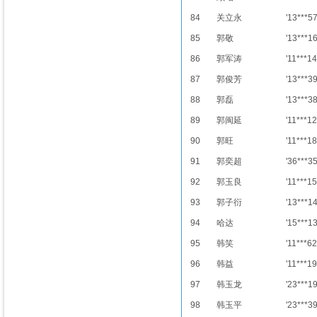
84
关立永
'13***5
85
郭敬
'13***1
86
郭军涛
'11***14
87
郭俊芳
'13***3
88
郭磊
'13***3
89
郭闽延
'11***12
90
郭旺
'11***18
91
郭奕超
'36***3
92
郭玉良
'11***15
93
郭子衍
'13***1
94
哈达
'15***1
95
韩笑
'11***62
96
韩益
'11***19
97
韩玉龙
'23***1
98
韩玉平
'23***3